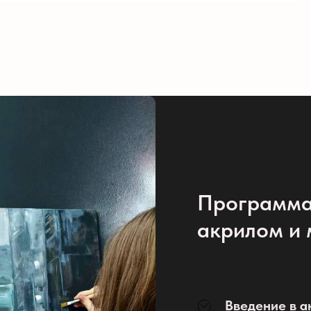
Программа
акрилом и
Введение в а